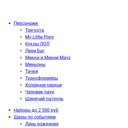
Персонажи
Три кота
My Little Pony
Куклы ЛОЛ
Леди Баг
Микки и Минни Маус
Миньоны
Тачки
Трансформеры
Холодное сердце
Человек паук
Щенячий патруль
Наборы до 2 500 руб
Шары по событиям
День рождения